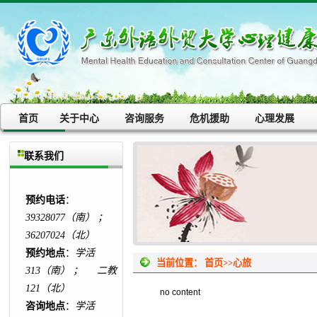
首页
关于中心
咨询服务
危机援助
心理发展
联系我们
预约电话
：
39328077（南） ；
36207024（北）
预约地点
：
学活
当前位置：
首页
>>
心旅
313（南） ； 二教
121（北）
no content
咨询地点
：
学活