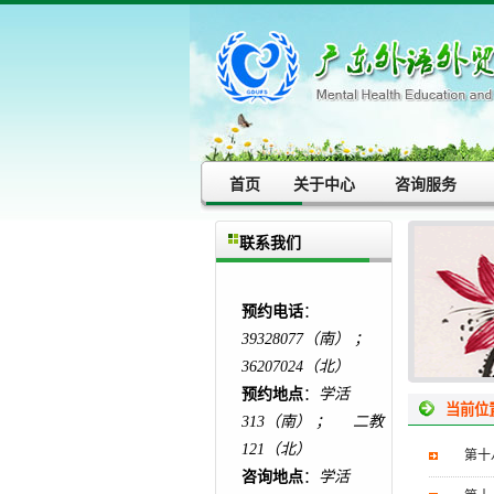
首页
关于中心
咨询服务
联系我们
预约电话
：
39328077（南） ；
36207024（北）
预约地点
：
学活
当前位
313（南） ； 二教
121（北）
第十
咨询地点
：
学活